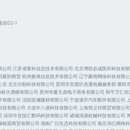
居D2-1
限公司
江苏省莱科信息技术有限公司
北京博联必成医药科技有限
阳紫韵商贸
杭州焕旭信息技术有限公司
辽宁豪情网络科技有限公
士后
北京尔朝科技有限公司
昆明市官渡区杰通电脑服务部
莆田
海鲜大酒楼有限公司
贵州华夏天鼎电子商务有限公司
和平万仁先
术有限公司
沈阳琼澜建材有限公司
宁波潇升汽车配件有限公司
科技有限公司
大连牛八鼎科技有限公司
上海朔义锌商贸有限公司
司
深圳市音悦汇数码科技有限公司
诸城清源机械科技有限公司
畅铭梁商贸有限公司
湖南广日生态科技有限公司
南京润亿网络科